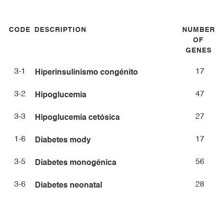
CODE
DESCRIPTION
NUMBER
OF
GENES
3-1
17
Hiperinsulinismo congénito
3-2
47
Hipoglucemia
3-3
27
Hipoglucemia cetósica
1-6
17
Diabetes mody
3-5
56
Diabetes monogénica
3-6
28
Diabetes neonatal