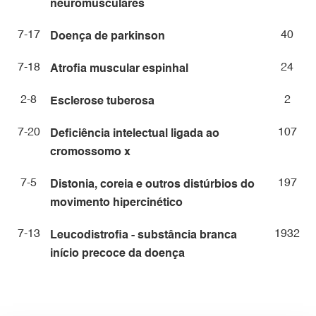
neuromusculares
7-17
40
Doença de parkinson
7-18
24
Atrofia muscular espinhal
2-8
2
Esclerose tuberosa
7-20
107
Deficiência intelectual ligada ao
cromossomo x
7-5
197
Distonia, coreia e outros distúrbios do
movimento hipercinético
7-13
1932
Leucodistrofia - substância branca
início precoce da doença