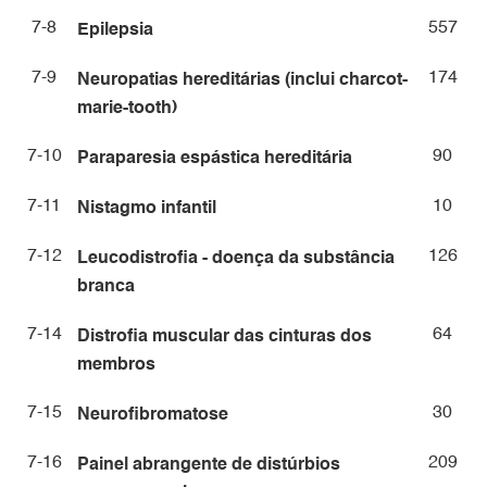
7-8
557
Epilepsia
7-9
174
Neuropatias hereditárias (inclui charcot-
marie-tooth)
7-10
90
Paraparesia espástica hereditária
7-11
10
Nistagmo infantil
7-12
126
Leucodistrofia - doença da substância
branca
7-14
64
Distrofia muscular das cinturas dos
membros
7-15
30
Neurofibromatose
7-16
209
Painel abrangente de distúrbios