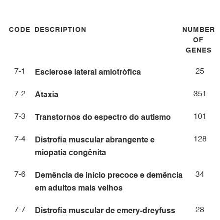
CODE
DESCRIPTION
NUMBER
OF
GENES
7-1
25
Esclerose lateral amiotrófica
7-2
351
Ataxia
7-3
101
Transtornos do espectro do autismo
7-4
128
Distrofia muscular abrangente e
miopatia congênita
7-6
34
Demência de início precoce e demência
em adultos mais velhos
7-7
28
Distrofia muscular de emery-dreyfuss