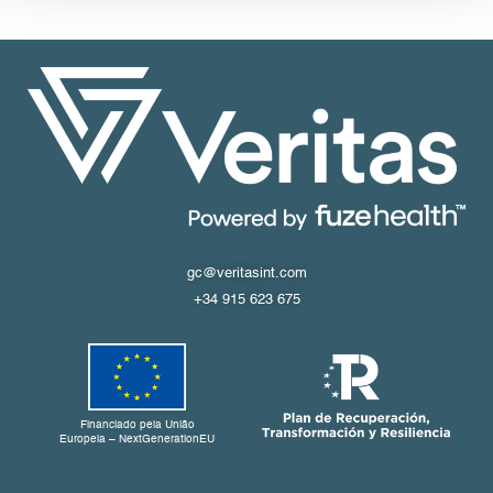
gc@veritasint.com
+34 915 623 675
Financiado pela União
Europeia – NextGenerationEU