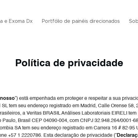
a e Exoma Dx
Portfólio de painéis direcionados
Sob
Política de privacidade
nosso
“) está empenhada em proteger e respeitar a sua privaci
tal SL tem seu endereço registrado em Madrid, Calle Orense 5
brasileiros, a Veritas BRASIL Análises Laboratoriais EIRELI te
Paulo, Brasil CEP 04090-004, com CNPJ 32.948.264/0001-68 
lombia SA tem seu endereço registrado em Carrera 16 # 82-95 U
e +57 1 2220786. Esta declaração de privacidade (“
Declaraç