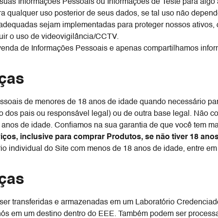
 suas Informações Pessoais ou Informações de Teste para algo 
ara qualquer uso posterior de seus dados, se tal uso não depen
adequadas sejam implementadas para proteger nossos ativos, 
uir o uso de videovigilância/CCTV.
venda de Informações Pessoais e apenas compartilhamos infor
nças
ssoais de menores de 18 anos de idade quando necessário para
dos pais ou responsável legal) ou de outra base legal. Não c
 anos de idade. Confiamos na sua garantia de que você tem ma
iços, inclusive para comprar Produtos, se não tiver 18 ano
o individual do Site com menos de 18 anos de idade, entre em
nças
er transferidas e armazenadas em um Laboratório Credenciado
s em um destino dentro do EEE. Também podem ser processado