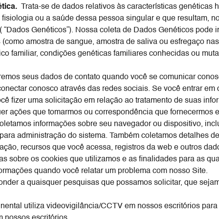
tica.
Trata-se de dados relativos às características genéticas
 fisiologia ou a saúde dessa pessoa singular e que resultam,
( “Dados Genéticos”). Nossa coleta de Dados Genéticos pode in
 (como amostra de sangue, amostra de saliva ou esfregaço nas
rico familiar, condições genéticas familiares conhecidas ou mu
emos seus dados de contato quando você se comunicar conosco
conectar conosco através das redes sociais. Se você entrar em
cê fizer uma solicitação em relação ao tratamento de suas inf
uer ações que tomarmos ou correspondência que fornecermos em 
letamos informações sobre seu navegador ou dispositivo, inclu
 para administração do sistema. Também coletamos detalhes de s
ização, recursos que você acessa, registros da web e outros 
s sobre os cookies que utilizamos e as finalidades para as qua
formações quando você relatar um problema com nosso Site.
nder a quaisquer pesquisas que possamos solicitar, que sejam
inental utiliza videovigilância/CCTV em nossos escritórios para
m nossos escritórios.