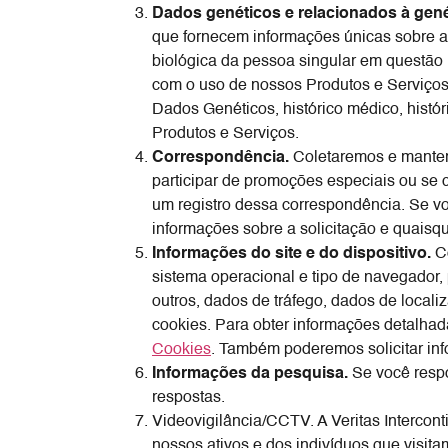
Dados genéticos e relacionados à gené
que fornecem informações únicas sobre a
biológica da pessoa singular em questão 
com o uso de nossos Produtos e Serviços
Dados Genéticos, histórico médico, histó
Produtos e Serviços.
Correspondência.
Coletaremos e manter
participar de promoções especiais ou se 
um registro dessa correspondência. Se vo
informações sobre a solicitação e quaisq
Informações do site e do dispositivo.
Co
sistema operacional e tipo de navegador,
outros, dados de tráfego, dados de local
cookies. Para obter informações detalhada
Cookies
. Também poderemos solicitar in
Informações da pesquisa.
Se você respo
respostas.
Videovigilância/CCTV. A Veritas Intercont
nossos ativos e dos indivíduos que visita