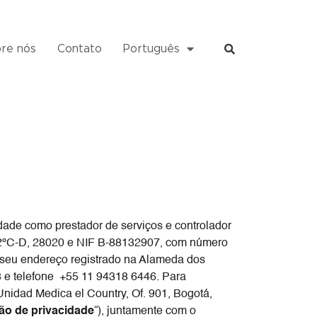
re nós
Contato
Português
dade como prestador de serviços e controlador
8, 2ºC-D, 28020 e NIF B-88132907, com número
m seu endereço registrado na Alameda dos
e telefone +55 11 94318 6446. Para
nidad Medica el Country, Of. 901, Bogotá,
ão de privacidade
“), juntamente com o