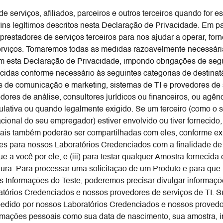
serviços, afiliados, parceiros e outros terceiros quando for es
ins legítimos descritos nesta Declaração de Privacidade. Em pa
estadores de serviços terceiros para nos ajudar a operar, forn
erviços. Tomaremos todas as medidas razoavelmente necessária
m esta Declaração de Privacidade, impondo obrigações de segu
idas conforme necessário às seguintes categorias de destinatá
os de comunicação e marketing, sistemas de TI e provedores d
ores de análise, consultores jurídicos ou financeiros, ou agê
culativa ou quando legalmente exigido. Se um terceiro (como o 
ional do seu empregador) estiver envolvido ou tiver fornecido
is também poderão ser compartilhadas com eles, conforme exigi
es para nossos Laboratórios Credenciados com a finalidade de (
gue a você por ele, e (iii) para testar qualquer Amostra fornecida
ura. Para processar uma solicitação de um Produto e para que
 Informações do Teste, poderemos precisar divulgar informaçõ
atórios Credenciados e nossos provedores de serviços de TI. S
edido por nossos Laboratórios Credenciados e nossos provedor
rmações pessoais como sua data de nascimento, sua amostra, i