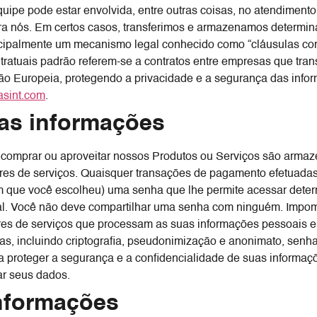
uipe pode estar envolvida, entre outras coisas, no atendimento
 nós. Em certos casos, transferimos e armazenamos determin
cipalmente um mecanismo legal conhecido como “cláusulas cont
ontratuais padrão referem-se a contratos entre empresas que tr
Europeia, protegendo a privacidade e a segurança das informa
asint.com
.
as informações
 comprar ou aproveitar nossos Produtos ou Serviços são arma
ores de serviços. Quaisquer transações de pagamento efetuada
 que você escolheu) uma senha que lhe permite acessar determ
al. Você não deve compartilhar uma senha com ninguém. Impom
res de serviços que processam as suas informações pessoais 
s, incluindo criptografia, pseudonimização e anonimato, senh
a proteger a segurança e a confidencialidade de suas informaç
ar seus dados.
nformações