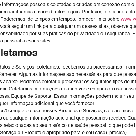
de informações pessoais coletadas e criadas em conexão com o
mpartilhamos e seus direitos legais. Por favor, leia o segui
. Poderemos, de tempos em tempos, fornecer links sobre
www.ve
e você seguir um link para qualquer um desses sites, observe q
nsabilidade por suas práticas de privacidade ou segurança. Por
o pessoal a esses sites.
oletamos
utos e Serviços, coletamos, recebemos ou processamos inform
 fornecer. Algumas informações são necessárias para que poss
s abaixo. Podemos coletar e processar os seguintes tipos de i
cia.
Coletamos informações quando você compra ou usa nossos 
nossa Equipe de Suporte. Essas informações podem incluir seu
uer informação adicional que você fornecer.
cê compra ou usa nossos Produtos e Serviços, coletaremos e 
es ou qualquer informação adicional que possamos receber. Qua
relacionadas ao seu histórico de saúde pessoal, o que pode i
 Serviço ou Produto é apropriado para o seu caso).
precisa).