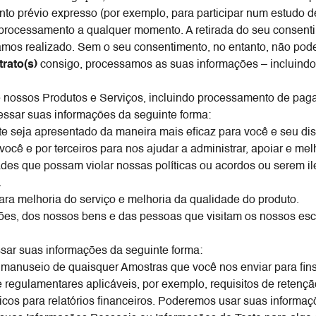
nto prévio expresso (por exemplo, para participar num estudo d
 processamento a qualquer momento. A retirada do seu consent
amos realizado. Sem o seu consentimento, no entanto, não pod
trato(s)
consigo, processamos as suas informações – incluindo 
 nossos Produtos e Serviços, incluindo processamento de pagam
ssar suas informações da seguinte forma:
te seja apresentado da maneira mais eficaz para você e seu dis
você e por terceiros para nos ajudar a administrar, apoiar e me
idades que possam violar nossas políticas ou acordos ou serem i
.
ra melhoria do serviço e melhoria da qualidade do produto.
ões, dos nossos bens e das pessoas que visitam os nossos escri
sar suas informações da seguinte forma:
o manuseio de quaisquer Amostras que você nos enviar para fins
e regulamentares aplicáveis, por exemplo, requisitos de retenç
sticos para relatórios financeiros. Poderemos usar suas informa