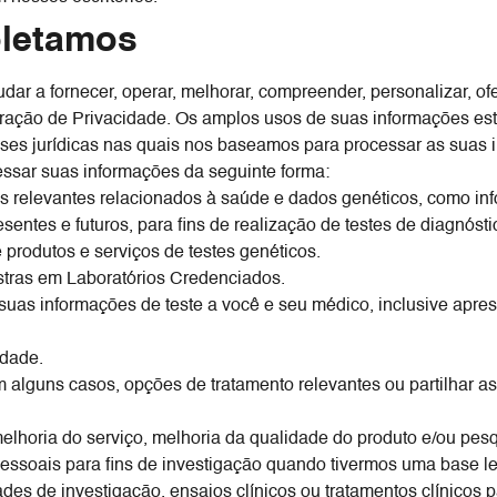
oletamos
r a fornecer, operar, melhorar, compreender, personalizar, of
laração de Privacidade. Os amplos usos de suas informações es
es jurídicas nas quais nos baseamos para processar as suas i
ssar suas informações da seguinte forma:
s relevantes relacionados à saúde e dados genéticos, como infor
entes e futuros, para fins de realização de testes de diagnós
 produtos e serviços de testes genéticos.
tras em Laboratórios Credenciados.
suas informações de teste a você e seu médico, inclusive apre
idade.
em alguns casos, opções de tratamento relevantes ou partilhar 
lhoria do serviço, melhoria da qualidade do produto e/ou pesq
essoais para fins de investigação quando tivermos uma base leg
es de investigação, ensaios clínicos ou tratamentos clínicos p