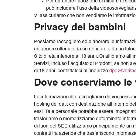
Per garantire l’adozione di misure di sicure
può includere l’uso della videosorveglia
Vi assicuriamo che non vendiamo le informazioni 
Privacy dei bambini
Possiamo raccogliere ed elaborare le Informazion
(in genere ottenuto da un genitore o da un tuto
Sito di età inferiore ai 18 anni. Ci affidiamo all’
Servizi, incluso l’acquisto di Prodotti, se non 
di 18 anni, contattateci all’indirizzo
dpo@veritas
Dove conserviamo le 
Le informazioni che raccogliamo da voi possono 
hosting dei dati, con destinazione all’interno 
essi. Tale personale potrebbe essere impegnato, tr
trasferiamo e memorizziamo determinate informazio
di fuori del SEE utilizziamo principalmente un m
contratti tra aziende che trasferiscono informa