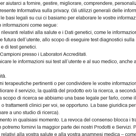
er aiutarci a fornire, gestire, migliorare, comprendere, personal
 presente Informativa sulla privacy. Gli utilizzi generali delle inf
e basi legali su cui ci basiamo per elaborare le vostre informazi
tre informazioni come segue:
ilevanti relativi alla salute e i Dati genetici, come le informazioni
e futura dell’utente, allo scopo di eseguire test diagnostici sull
 e di test genetici.
 Campioni presso i Laboratori Accreditati.
are le informazioni sui test all’utente e al suo medico, anche a
ità.
pzioni terapeutiche pertinenti o per condividere le vostre informaz
rare il servizio, la qualità del prodotto e/o la ricerca, a second
i a scopo di ricerca se abbiamo una base legale per farlo, come i
ci o trattamenti clinici per voi, se opportuno. La base giuridica p
re a uno studio di ricerca).
amento in qualsiasi momento. La revoca del consenso blocca i trat
n potremo fornirvi la maggior parte dei nostri Prodotti e Servizi. 
ti relativi alla vostra salute e alla vostra anamnesi medica – com