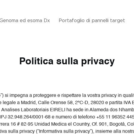
Genoma ed esoma Dx
Portafoglio di pannelli target
Politica sulla privacy
o
”) si impegna a proteggere e rispettare la vostra privacy in qualit
ede legale a Madrid, Calle Orense 58, 2ºC-D, 28020 e partita IV
Brasil Analises Laboratoriais EIRELI ha sede in Alameda dos N
 32.948.264/0001-68 e numero di telefono +55 11 96352 4450. 
 Carrera 16 # 82-95 Unidad Medica el Country, Of. 901, Bogotá
a sulla privacy (“Informativa sulla privacy”), insieme alla nostra 