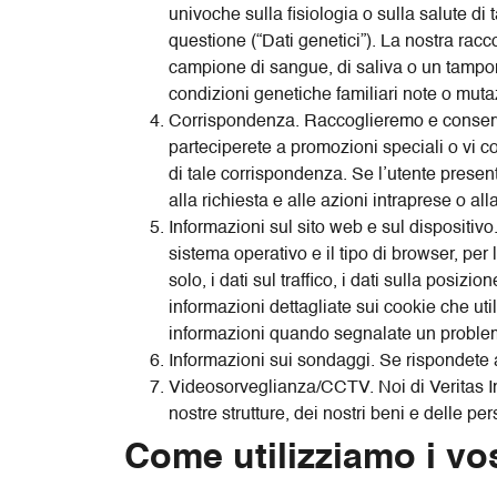
univoche sulla fisiologia o sulla salute di 
questione (“Dati genetici”). La nostra racco
campione di sangue, di saliva o un tampo
condizioni genetiche familiari note o mutaz
Corrispondenza. Raccoglieremo e conserver
parteciperete a promozioni speciali o vi c
di tale corrispondenza. Se l’utente present
alla richiesta e alle azioni intraprese o all
Informazioni sul sito web e sul dispositivo.
sistema operativo e il tipo di browser, per
solo, i dati sul traffico, i dati sulla posiz
informazioni dettagliate sui cookie che uti
informazioni quando segnalate un problema
Informazioni sui sondaggi. Se rispondete 
Videosorveglianza/CCTV. Noi di Veritas Int
nostre strutture, dei nostri beni e delle pers
Come utilizziamo i vos