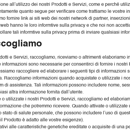
ione all’utilizzo dei nostri Prodotti e Servizi, come e perché util
attentamente quanto segue per verificare come trattiamo le vostre i
mo fornire link ai siti web dei nostri network di partner, inserzionis
ti web hanno le loro informtive sulla privacy e che noi non accett
ollare tali informtive sulla privacy prima di inviare qualsiasi in
accogliamo
dotti e Servizi, raccogliamo, riceviamo o altrimenti elaboriamo inf
 informazioni sono necessarie per consentirci di fornire i nostri P
ossiamo raccogliere ed elaborare i seguenti tipi di informazioni s
za. Raccogliamo informazioni quando acquistate o utilizzate i nos
am di assistenza. Tali informazioni possono includere nome, sesso
asi altra informazione fornita dall’utente.
 o utilizzate i nostri Prodotti e Servizi, raccogliamo ed elaboriam
 informazione che potremmo ricevere. Quando attivate o utilizzat
o stato di salute personale, che possono includere l’uso di quest
l Prodotto è adatto alle vostre esigenze).
 relativi alle caratteristiche genetiche ereditate o acquisite di una