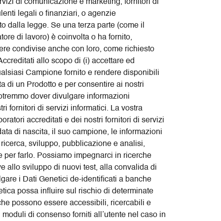
servizi di comunicazione e marketing, fornitori di
ulenti legali o finanziari, o agenzie
o dalla legge. Se una terza parte (come il
tore di lavoro) è coinvolta o ha fornito,
sere condivise anche con loro, come richiesto
Accreditati allo scopo di (i) accettare ed
qualsiasi Campione fornito e rendere disponibili
ta di un Prodotto e per consentire ai nostri
, potremmo dover divulgare informazioni
i fornitori di servizi informatici. La vostra
atori accreditati e dei nostri fornitori di servizi
ata di nascita, il suo campione, le informazioni
i ricerca, sviluppo, pubblicazione e analisi,
e per farlo. Possiamo impegnarci in ricerche
e allo sviluppo di nuovi test, alla convalida di
lgare i Dati Genetici de-identificati a banche
ica possa influire sul rischio di determinate
 che possono essere accessibili, ricercabili e
i moduli di consenso forniti all’utente nel caso in