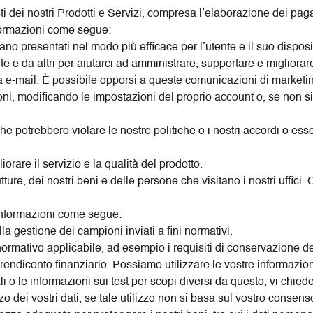
ti dei nostri Prodotti e Servizi, compresa l’elaborazione dei paga
informazioni come segue:
ano presentati nel modo più efficace per l’utente e il suo disposi
te e da altri per aiutarci ad amministrare, supportare e migliorare 
 e-mail. È possibile opporsi a queste comunicazioni di marketing
ioni, modificando le impostazioni del proprio account o, se non s
che potrebbero violare le nostre politiche o i nostri accordi o es
orare il servizio e la qualità del prodotto.
tture, dei nostri beni e delle persone che visitano i nostri uffici.
 informazioni come segue:
la gestione dei campioni inviati a fini normativi.
ormativo applicabile, ad esempio i requisiti di conservazione dei
il rendiconto finanziario. Possiamo utilizzare le vostre informazioni
nali o le informazioni sui test per scopi diversi da questo, vi c
zzo dei vostri dati, se tale utilizzo non si basa sul vostro consens