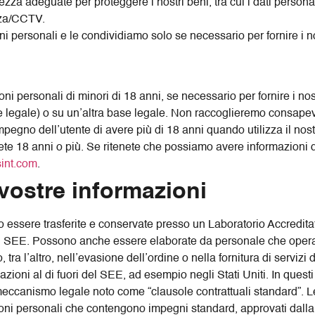
zza adeguate per proteggere i nostri beni, tra cui i dati personali
nza/CCTV.
personali e le condividiamo solo se necessario per fornire i nos
i personali di minori di 18 anni, se necessario per fornire i nos
re legale) o su un’altra base legale. Non raccoglieremo consape
impegno dell’utente di avere più di 18 anni quando utilizza il nostr
avete 18 anni o più. Se ritenete che possiamo avere informazioni
int.com
.
vostre informazioni
essere trasferite e conservate presso un Laboratorio Accreditato
del SEE. Possono anche essere elaborate da personale che opera
a l’altro, nell’evasione dell’ordine o nella fornitura di servizi d
ni al di fuori del SEE, ad esempio negli Stati Uniti. In questi c
eccanismo legale noto come “clausole contrattuali standard”. Le 
zioni personali che contengono impegni standard, approvati dall