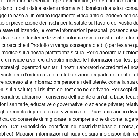
 Laboratori Accreditati, operatori sanitari, corrieri, fornitori di 
tano i nostri dati e sistemi informativi), fornitori di analisi, cons
gge in base a un ordine legalmente vincolante o laddove richiest
zio di prevenzione dei rischi per la salute sul lavoro del vostro da
e state utilizzando, le vostre informazioni personali possono es
 divulgare e trasferire le vostre informazioni ai nostri Laboratori 
sicurarci che il Prodotto vi venga consegnato e (iii) per testare 
ro medico sulla nostra piattaforma sicura. Per elaborare la richies
 e di inviare a voi e/o al vostro medico le Informazioni sui test
resi gli operatori sanitari, i nostri Laboratori Accreditati e i nostr
ostri dati d’ordine e la loro elaborazione da parte dei nostri Labor
ere accesso alle informazioni personali dell’utente, come la sua d
oni sulla salute) e i risultati del test che ne derivano. Per scopi d
onali se abbiamo il consenso dell’utente o un’altra base legal
ioni sanitarie, educative o governative, o aziende private) relativ
miglioramento di prodotti e servizi esistenti. Possiamo anche divu
dica; ciò consente di migliorare la comprensione di come la genet
re i Dati Genetici de-identificati nei nostri database di ricerca,
pubblico). Maggiori informazioni al riguardo saranno disponibili ne