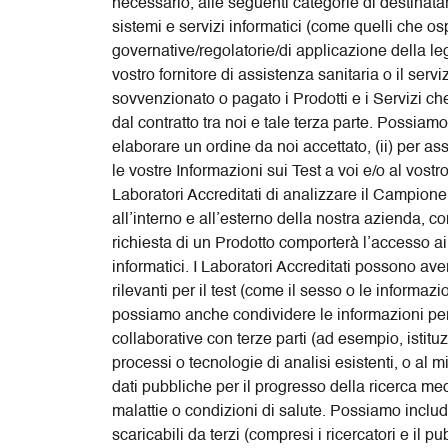
necessario, alle seguenti categorie di destinatari:
sistemi e servizi informatici (come quelli che ospi
governative/regolatorie/di applicazione della le
vostro fornitore di assistenza sanitaria o il servi
sovvenzionato o pagato i Prodotti e i Servizi ch
dal contratto tra noi e tale terza parte. Possiamo
elaborare un ordine da noi accettato, (ii) per as
le vostre Informazioni sui Test a voi e/o al vost
Laboratori Accreditati di analizzare il Campione
all’interno e all’esterno della nostra azienda, comp
richiesta di un Prodotto comporterà l’accesso ai v
informatici. I Laboratori Accreditati possono av
rilevanti per il test (come il sesso o le informazi
possiamo anche condividere le informazioni pers
collaborative con terze parti (ad esempio, istituz
processi o tecnologie di analisi esistenti, o al 
dati pubbliche per il progresso della ricerca me
malattie o condizioni di salute. Possiamo include
scaricabili da terzi (compresi i ricercatori e il 