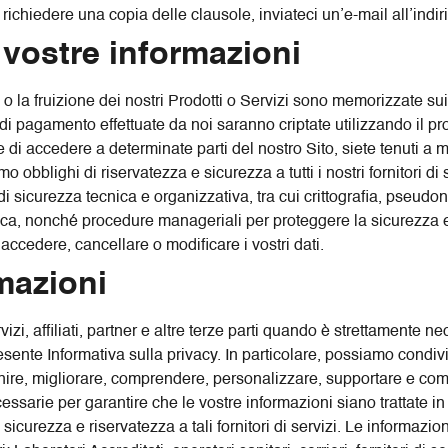
 richiedere una copia delle clausole, inviateci un’e-mail all’indi
vostre informazioni
 o la fruizione dei nostri Prodotti o Servizi sono memorizzate sui n
oni di pagamento effettuate da noi saranno criptate utilizzando il 
 di accedere a determinate parti del nostro Sito, siete tenuti a
blighi di riservatezza e sicurezza a tutti i nostri fornitori di se
i sicurezza tecnica e organizzativa, tra cui crittografia, pseu
sica, nonché procedure manageriali per proteggere la sicurezza e
ccedere, cancellare o modificare i vostri dati.
rmazioni
zi, affiliati, partner e altre terze parti quando è strettamente nec
resente Informativa sulla privacy. In particolare, possiamo condivi
fornire, migliorare, comprendere, personalizzare, supportare e com
ssarie per garantire che le vostre informazioni siano trattate i
sicurezza e riservatezza a tali fornitori di servizi. Le informazio