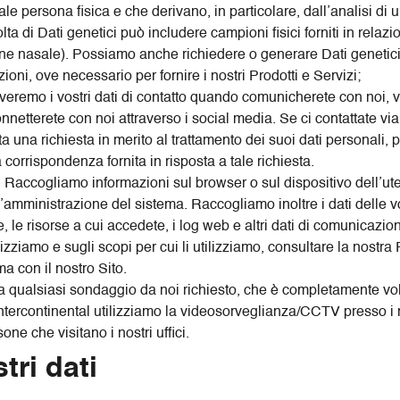
tale persona fisica e che derivano, in particolare, dall’analisi d
lta di Dati genetici può includere campioni fisici forniti in relaz
ne nasale). Possiamo anche richiedere o generare Dati genetic
ioni, ove necessario per fornire i nostri Prodotti e Servizi;
emo i vostri dati di contatto quando comunicherete con noi, vi
onnetterete con noi attraverso i social media. Se ci contattate 
a una richiesta in merito al trattamento dei suoi dati personali,
a corrispondenza fornita in risposta a tale richiesta.
 Raccogliamo informazioni sul browser o sul dispositivo dell’utente
 l’amministrazione del sistema. Raccogliamo inoltre i dati delle v
ione, le risorse a cui accedete, i log web e altri dati di comunicazio
lizziamo e sugli scopi per cui li utilizziamo, consultare la nost
 con il nostro Sito.
a qualsiasi sondaggio da noi richiesto, che è completamente vol
ercontinental utilizziamo la videosorveglianza/CCTV presso i nos
one che visitano i nostri uffici.
tri dati