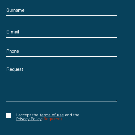
Name
Email
Phone
Untitled
I accept the
terms of use
and the
Consent
Privacy Policy
(Required)
(Required)