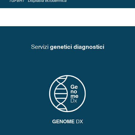
“TGFBR1” “Displasia ectodermica”
Servizi
genetici diagnostici
GENOME
DX