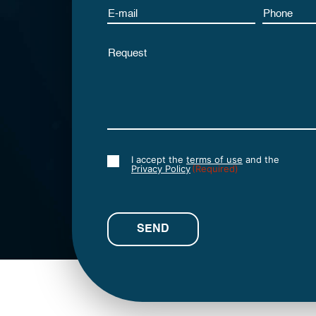
Email
Phone
Untitled
I accept the
terms of use
and the
Consent
Privacy Policy
(Required)
(Required)