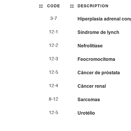
CODE
DESCRIPTION
3-7
Hiperplasia adrenal con
12-1
Síndrome de lynch
12-2
Nefrolitíase
12-3
Feocromocitoma
12-5
Câncer de próstata
12-4
Câncer renal
8-12
Sarcomas
12-5
Urotélio