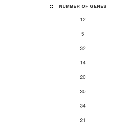
NUMBER OF GENES
12
5
32
14
20
30
34
21