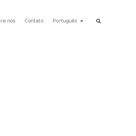
re nós
Contato
Português